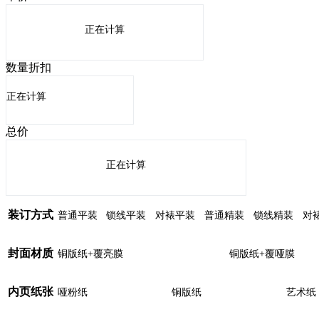
正在计算
数量折扣
正在计算
总价
正在计算
装订方式
普通平装
锁线平装
对裱平装
普通精装
锁线精装
对
封面材质
铜版纸+覆亮膜
铜版纸+覆哑膜
内页纸张
哑粉纸
铜版纸
艺术纸