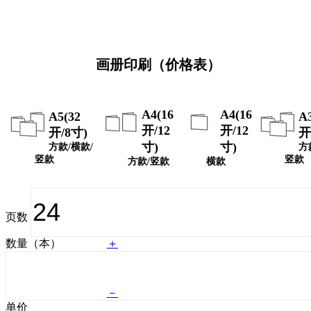
画册印刷（价格表）
A4(16
A4(16
A5(32
A
开/12
开/12
开/8寸)
开
寸)
寸)
方款/横款/
方
竖款
竖款
方款/竖款
横款
页数
数量（本）
＋
－
单价