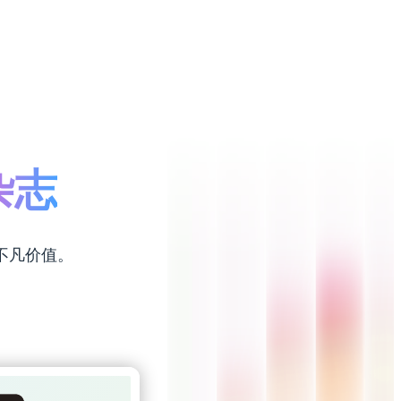
书
画册
杂志
景
不凡价值。
挂历
报刊
视频