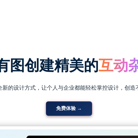
照片
电子
有图创建精美的
互动
微场
全新的设计方式，让个人与企业都能轻松掌控设计，创造
台历
免费体验 →
数字
动图