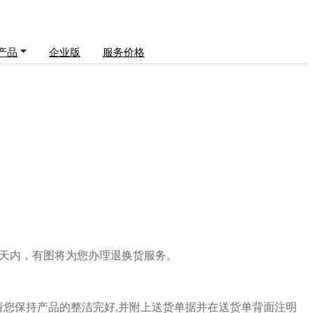
产品
企业版
服务价格
在线客服
障
QQ客服
0天内，有图将为您办理退换货服务。
微信客服
，请您保持产品的整洁完好,并附上送货单据并在送货单背面注明