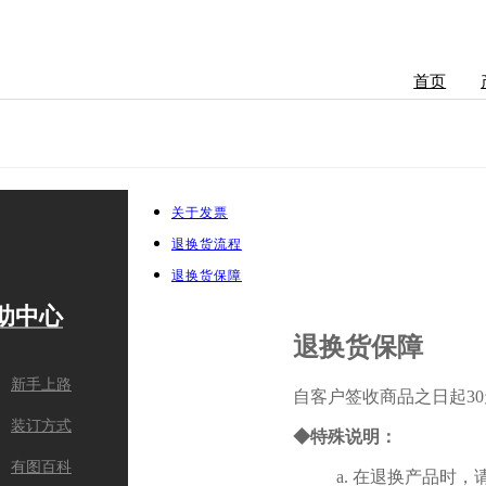
首页
关于发票
退换货流程
退换货保障
助中心
配送服务
信誉保证
退换货保障
新手上路
生产时间
退换货保
自客户签收商品之日起3
装订方式
配送时间
隐私政策
◆特殊说明：
有图百科
配送范围
a. 在退换产品时