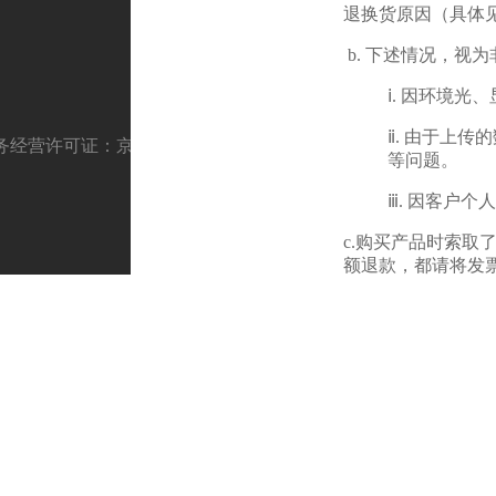
退换货原因（具体
b. 下述情况，视
ⅰ. 因环境
ⅱ. 由于上
营许可证：京B2-20170252
京ICP备15015635号-5
京公网安备110
等问题。
ⅲ. 因客户
c.购买产品时索
额退款，都请将发